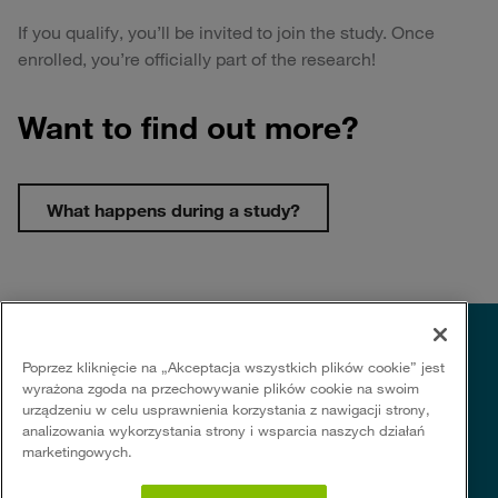
If you qualify, you’ll be invited to join the study. Once
enrolled, you’re officially part of the research!
Want to find out more?
What happens during a study?
Poprzez kliknięcie na „Akceptacja wszystkich plików cookie” jest
wyrażona zgoda na przechowywanie plików cookie na swoim
urządzeniu w celu usprawnienia korzystania z nawigacji strony,
analizowania wykorzystania strony i wsparcia naszych działań
marketingowych.