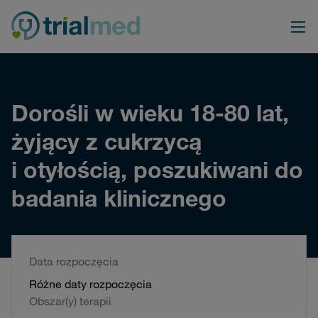
Przejdź
do
treści
Dorośli w wieku 18-80 lat,
żyjący z cukrzycą
i otyłością, poszukiwani do
badania klinicznego
Data rozpoczęcia
Różne daty rozpoczęcia
Obszar(y) terapii