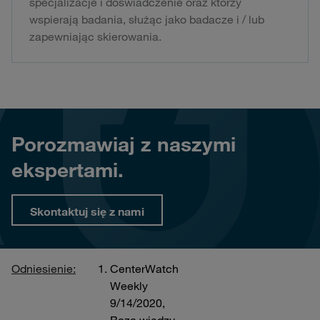
specjalizacje i doświadczenie oraz którzy
wspierają badania, służąc jako badacze i / lub
zapewniając skierowania.
Porozmawiaj z naszymi
ekspertami.
Skontaktuj się z nami
Odniesienie:
CenterWatch
Weekly
9/14/2020,