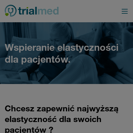
Przejdź
do
treści
Wspieranie elastyczności
dla pacjentów.
Chcesz zapewnić najwyższą
elastyczność dla swoich
pacjentów ?