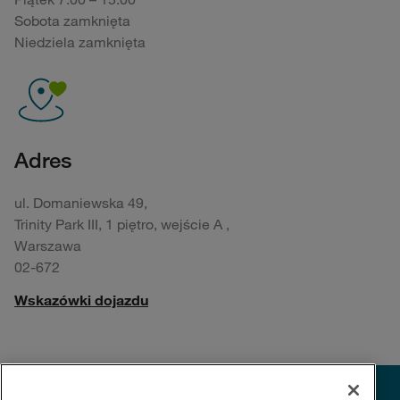
Sobota zamknięta
Niedziela zamknięta
Adres
ul. Domaniewska 49,
Trinity Park III, 1 piętro, wejście A ,
Warszawa
02-672
Wskazówki dojazdu