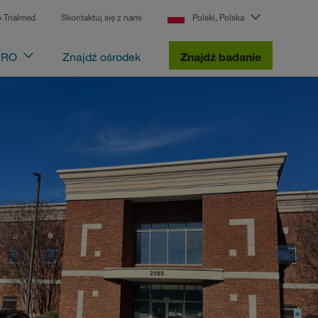
o Trialmed
Skontaktuj się z nami
Polski, Polska
 CRO
Znajdź ośrodek
Znajdź badanie