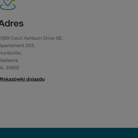
Adres
2089 Cecil Ashburn Drive SE,
Apartament 203,
Huntsville,
Alabama
AL 35802
Wskazówki dojazdu